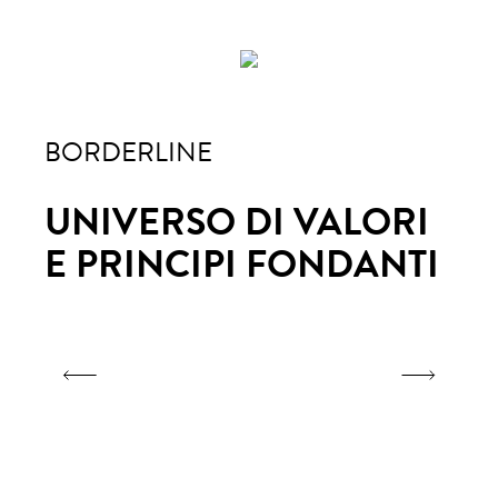
BORDERLINE
BO
I
UNIVERSO DI VALORI
UN
TI
E PRINCIPI FONDANTI
E 