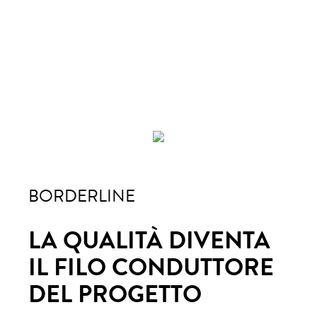
BORDERLINE
BO
Eng
MODE
A
LA QUALITÀ DIVENTA
LA
Prodotti
E
IL FILO CONDUTTORE
IL
Finiture
DEL PROGETTO
D
Designers
antoniolupi