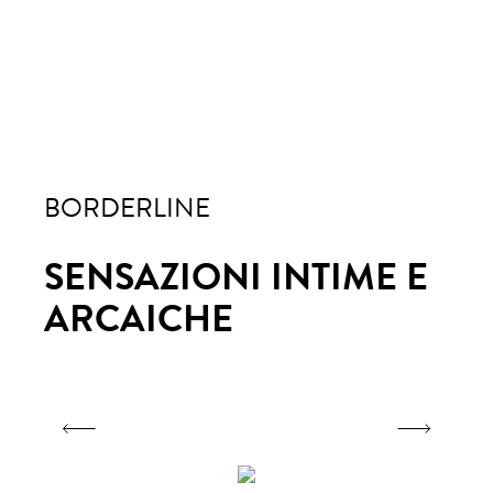
BORDERLINE
BO
 E
SENSAZIONI INTIME E
SE
ARCAICHE
A