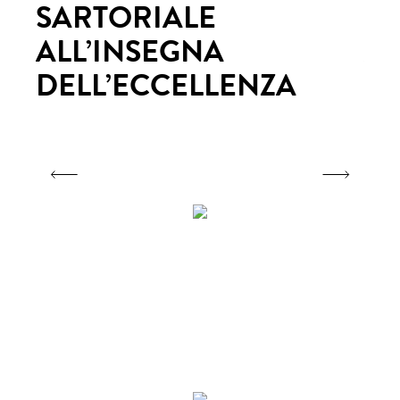
Download
SARTORIALE
S
ALL’INSEGNA
AL
Showroom
DELL’ECCELLENZA
DE
Rivenditori
Contatti
Register/sign-In