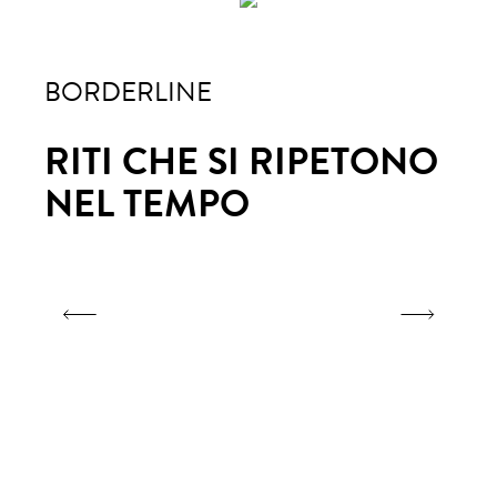
BORDERLINE
BO
NO
RITI CHE SI RIPETONO
RI
NEL TEMPO
N