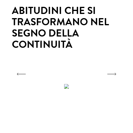
ABITUDINI CHE SI
AB
TRASFORMANO NEL
T
SEGNO DELLA
S
CONTINUITÀ
C